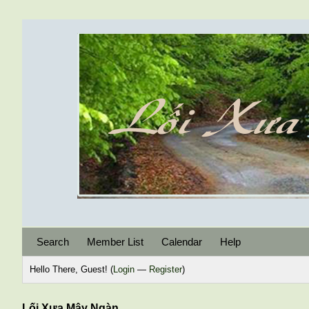
Search
Member List
Calendar
Help
Hello There, Guest! (
Login
—
Register
)
Lối Xưa Mây Ngàn