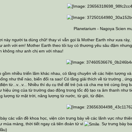
Planetarium - Nagoya Scien 
ơi này người ta dùng chữ! thay vì vẫn gọi là Mother Earth như xưa rày,
hư anh với em! Mother Earth theo tôi tuy có thương yêu sâu đậm nhưng
on không như anh chị em với nhau!
 gồm nhiều triển lãm khác nhau, có tầng chuyên về các hiện tượng và 
ng như thế nào, biến đổi ra sao! Có tầng giải thích về từ trường , ứn
điện từ...v...v... Nhiều thí dụ cụ thể để trẻ (và cả cha mẹ trẻ cùng ông 
ư hiệu ứng của từ trường dao động trong tốc độ tạo ra âm thanh như tiến
 lượng từ mặt trời, năng lượng từ nước, từ gió, từ điện.
 bày các vấn đề khoa học, viện còn trưng bày về các lãnh vực như thiê
 mùa màng, thời tiết ngay cả tiên đoán tử vi
. Sự trưng bày ba
dầu)