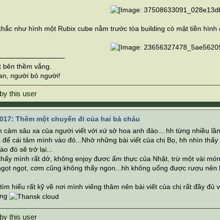
hắc như hình một Rubix cube nằm trước tòa building có mặt tiền hình 
t bên thềm vắng.
an, người bỏ người!
017: Thêm một chuyến đi của hai bà cháu
ện cảm sâu xa của người viết với xứ sở hoa anh đào... hh từng nhiều l
 để cái tâm mình vào đó...Nhờ những bài viết của chị Bọ, hh nhìn thấ
o đó sẽ trở lại...
thấy mình rất dở, không enjoy đươc ẩm thực của Nhật, trừ một vài mó
ngọt ngọt, cơm cũng không thấy ngon...hh không uống được rượu nên 
tìm hiểu rất kỹ về nơi mình viếng thăm nên bài viết của chị rất đầy đủ và
ing