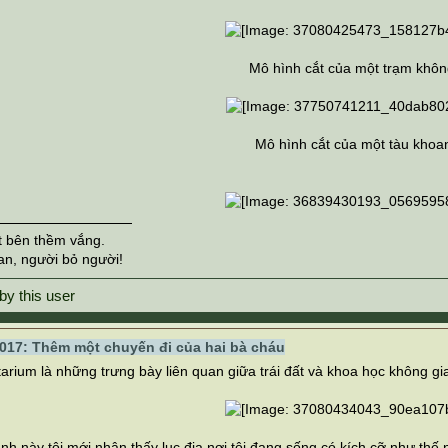
Mô hình cắt của một trạm khôn
Mô hình cắt của một tàu khoa
t bên thềm vắng.
an, người bỏ người!
017: Thêm một chuyến đi của hai bà cháu
arium là những trưng bày liên quan giữa trái đất và khoa học không gian
nh này tôi mới nhận thấy lục địa nơi tôi đang sống có kích cỡ như thế