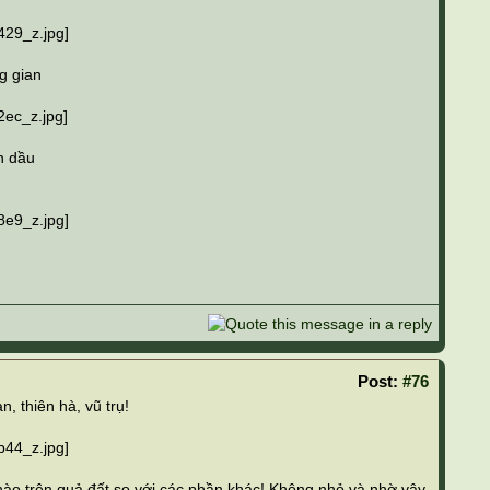
g gian
n dầu
Post:
#76
, thiên hà, vũ trụ!
 nào trên quả đất so với các phần khác! Không nhỏ và nhờ vậy