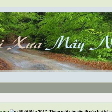
ương
/
Nhật Bản 2017: Thêm một chuyến đi của hai bà 