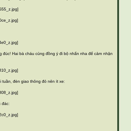
g đúc! Hai bà cháu củng đồng ý đi bộ nhẩn nha để cảm nhận
tuần, đèn giao thông đỏ nên ít xe:
 đác: