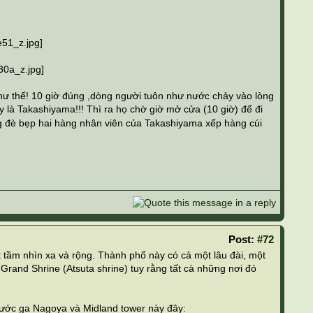
hư thế! 10 giờ đúng ,dòng người tuôn như nước chảy vào lòng
y là Takashiyama!!! Thì ra họ chờ giờ mở cửa (10 giờ) để đi
ng đè bẹp hai hàng nhân viên của Takashiyama xếp hàng cúi
Post:
#72
t tầm nhìn xa và rộng. Thành phố này có cả một lâu đài, một
rand Shrine (Atsuta shrine) tuy rằng tất cà những nơi đó
trước ga Nagoya và Midland tower này đây: