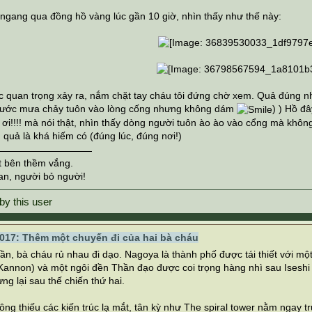
 ngang qua đồng hồ vàng lúc gần 10 giờ, nhìn thấy như thế này:
c quan trọng xảy ra, nắm chặt tay cháu tôi đứng chờ xem. Quả đúng n
 nước mưa chảy tuôn vào lòng cống nhưng không dám
) ) Hồ đâ
ơi!!!! mà nói thật, nhìn thấy dòng người tuôn ào ào vào cổng mà khô
quả là khá hiếm có (đúng lúc, đúng nơi!)
t bên thềm vắng.
an, người bỏ người!
017: Thêm một chuyến đi của hai bà cháu
ần, bà cháu rủ nhau đi dạo. Nagoya là thành phố được tái thiết với mộ
Kannon) và một ngôi đền Thần đạo được coi trọng hàng nhì sau Iseshi G
g lại sau thế chiến thứ hai.
ng thiếu các kiến trúc lạ mắt, tân kỳ như The spiral tower nằm ngay 