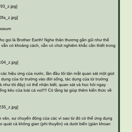
museum
 họ gọi là Brother Earth! Nghe thân thương gần gũi như thể
 vẫn có khoảng cách, vẫn có chút nghiêm khắc cần thiết trong
các hiệu ứng của nước, lần đầu tôi tận mắt quan sát một giọt
g dụng của từ trường vào đời sống, tác dụng của từ trường
bà như tôi đây) có thể nhận biết, quan sát và học hỏi ngay
g kêu của loài cá voi!!!! Có tầng lại giúp thêm kiến thức về
n văn, sự chuyển động của các vì sao từ đó có thể ứng dụng
o quát cả không gian (phi thuyền) và dưới biển (giàn khoan