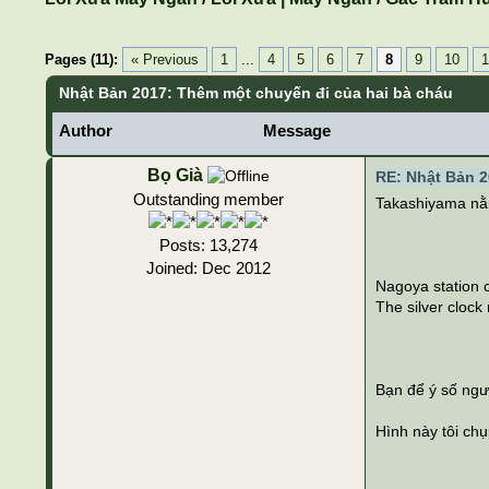
Pages (11):
« Previous
1
...
4
5
6
7
8
9
10
1
Nhật Bản 2017: Thêm một chuyến đi của hai bà cháu
Author
Message
Bọ Già
RE: Nhật Bản 2
Outstanding member
Takashiyama nằm
Posts: 13,274
Joined: Dec 2012
Nagoya station 
The silver cloc
Bạn để ý số ngư
Hình này tôi chụ