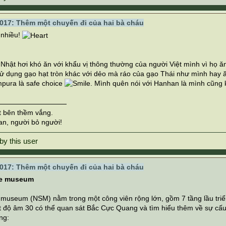
017: Thêm một chuyến đi của hai bà cháu
nhiều!
 Nhật hơi khó ăn với khẩu vị thông thường của người Việt mình vì họ
xử dụng gạo hạt tròn khác với dẻo mà ráo của gạo Thái như mình hay
mpura là safe choice
. Mình quên nói với Hanhan là mình cũn
t bên thềm vắng.
an, người bỏ người!
017: Thêm một chuyến đi của hai bà cháu
ce museum
museum (NSM) nằm trong một công viên rộng lớn, gồm 7 tầng lầu triể
t độ âm 30 có thể quan sát Bắc Cực Quang và tìm hiểu thêm về sự cấ
ng: