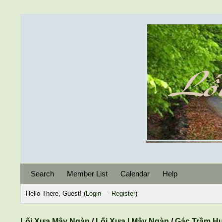
Search
Member List
Calendar
Help
Hello There, Guest! (
Login
—
Register
)
Lối Xưa Mây Ngàn
/
Lối Xưa | Mây Ngàn
/
Gác Trầm H