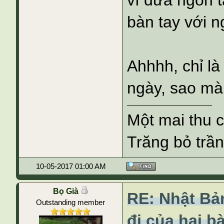
vì đưa ngón 
bàn tay với n
Ahhhh, chỉ là
ngày, sao m
Một mai thu 
Trăng bỏ trần
10-05-2017 01:00 AM
Bọ Già
RE: Nhật Bả
Outstanding member
đi của hai b