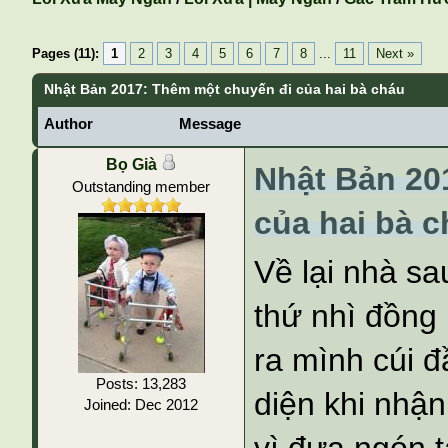
Pages (11):
1
2
3
4
5
6
7
8
...
11
Next »
Nhật Bản 2017: Thêm một chuyến đi của hai bà cháu
Author
Message
Bọ Già
Nhật Bản 20
Outstanding member
của hai bà 
Về lại nhà sa
thứ nhì đồng
ra mình cúi đ
Posts: 13,283
diện khi nhận
Joined: Dec 2012