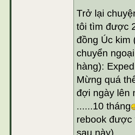
Trở lại chuyệ
tôi tìm được 
đồng Úc kim (
chuyển ngoại
hàng): Exped
Mừng quá thể!
đợi ngày lên 
......10 tháng
rebook được 
sau này)