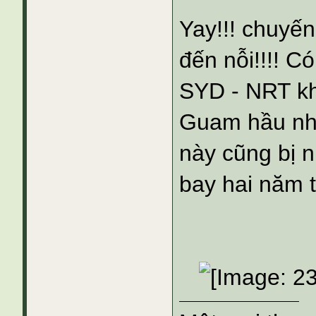
Yay!!! chuyế
đến nỗi!!!! C
SYD - NRT kh
Guam hầu như
này cũng bị 
bay hai năm 