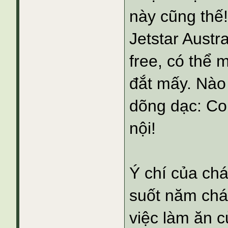
này cũng thế!
Jetstar Austr
free, có thể
đắt mấy. Nào
dõng dạc: Con
nội!
Ý chí của ch
suốt năm cháu
việc làm ăn c