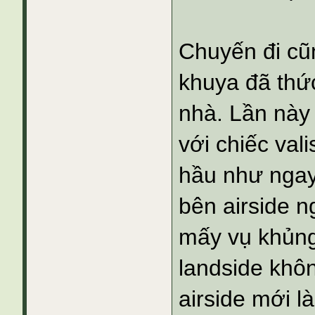
Chuyến đi cũn
khuya đã thức
nhà. Lần này
với chiếc val
hầu như ngay 
bên airside n
mấy vụ khủng 
landside khôn
airside mới l