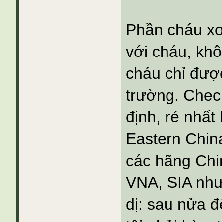
Phần cháu xo
với cháu, khô
cháu chỉ được
trường. Chec
định, rẻ nhất
Eastern China,
các hãng Chin
VNA, SIA như
dị: sau nửa 