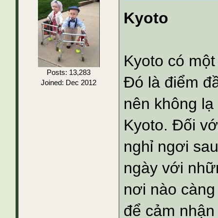
Kyoto
Kyoto có một 
Posts: 13,283
Đó là điểm đ
Joined: Dec 2012
nên không lạ 
Kyoto. Đối vớ
nghỉ ngơi sa
ngày với nhữ
nơi nào càng 
để cảm nhận 