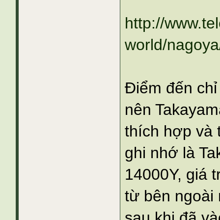
http://www.tel
world/nagoya
Điểm đến chỉ
nên Takayama
thích hợp và 
ghi nhớ là Ta
14000Y, giá t
từ bên ngoài
sau khi đã v