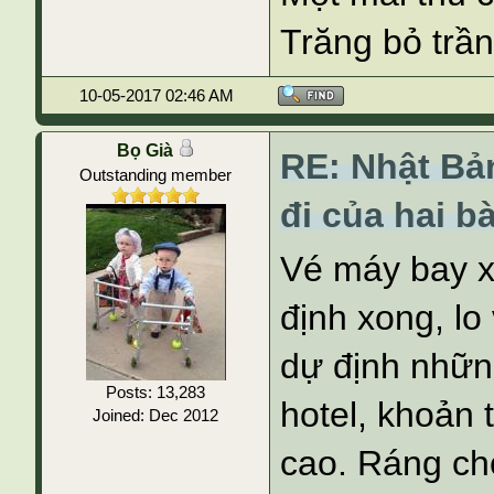
Trăng bỏ trần
10-05-2017 02:46 AM
Bọ Già
RE: Nhật Bả
Outstanding member
đi của hai b
Vé máy bay xo
định xong, lo 
dự định nhữn
Posts: 13,283
hotel, khoản 
Joined: Dec 2012
cao. Ráng ch