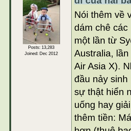
đi của hai b
Nói thêm về 
dám chê các h
một lần từ Sy
Posts: 13,283
Australia, lầ
Joined: Dec 2012
Air Asia X). 
đầu nảy sinh 
sự thật hiển 
uống hay giải
thêm tiền: Má
hơn (thuê ba