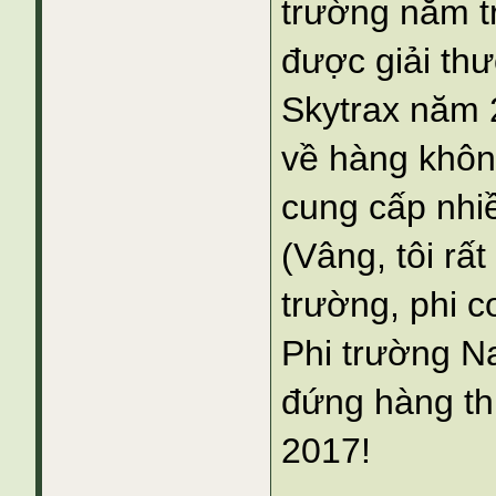
trường nằm t
được giải thư
Skytrax năm 
về hàng khôn
cung cấp nhiề
(Vâng, tôi rấ
trường, phi cơ.
Phi trường N
đứng hàng th
2017!