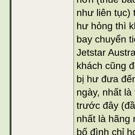
như liên tục) 
hư hỏng thì k
bay chuyển tiế
Jetstar Aust
khách cũng đ
bị hư đưa đến
ngày, nhất là
trước đây (đầ
nhất là hãng
bố đình chỉ h