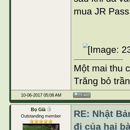
mua JR Pass 
Một mai thu 
Trăng bỏ trần
10-06-2017 05:08 AM
Bọ Già
RE: Nhật Bả
Outstanding member
đi của hai b