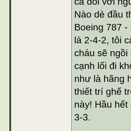
cả đối với ng
Nào dè đầu th
Boeing 787 - 
là 2-4-2, tôi
cháu sẽ ngồi
cạnh lối đi k
như là hãng h
thiết trí ghế
này! Hầu hết
3-3.