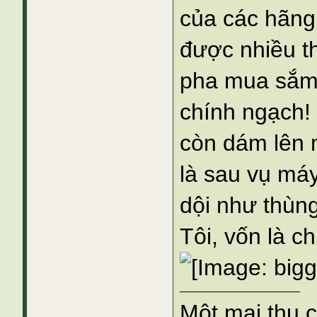
của các hãng 
được nhiều thì
pha mua sắm 
chính ngạch! 
còn dám lên 
là sau vụ máy
dội như thùng
Tôi, vốn là ch
Một mai thu 