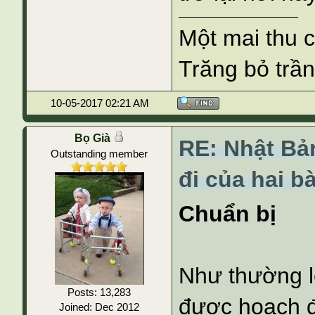
Một mai thu 
Trăng bỏ trần
10-05-2017 02:21 AM
Bọ Già
RE: Nhật Bả
Outstanding member
đi của hai b
Chuẩn bị
Như thường l
Posts: 13,283
được hoạch đ
Joined: Dec 2012