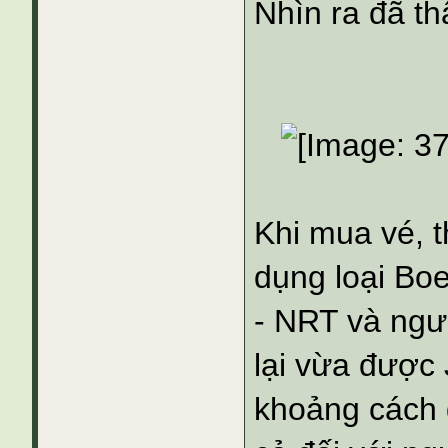
Nhìn ra đã th
Khi mua vé, t
dụng loại Bo
- NRT và ngượ
lại vừa được 
khoảng cách 