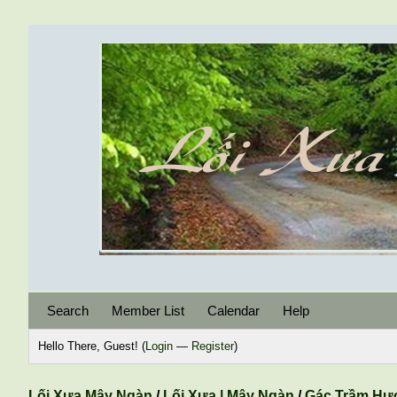
Search
Member List
Calendar
Help
Hello There, Guest! (
Login
—
Register
)
Lối Xưa Mây Ngàn
/
Lối Xưa | Mây Ngàn
/
Gác Trầm Hư