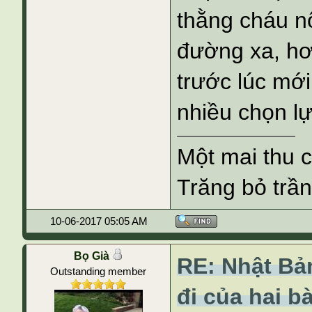
thằng cháu nộ
đường xa, hơ
trước lúc mới
nhiều chọn lự
Một mai thu 
Trăng bỏ trần
10-06-2017 05:05 AM
Bọ Già
RE: Nhật Bả
Outstanding member
đi của hai b