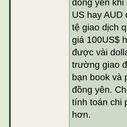
đồng yen khi 
US hay AUD đề
tệ giao dịch 
giá 100US$ h
được vài doll
trường giao đ
bạn book và p
đồng yên. Ch
tính toán chi 
hơn.