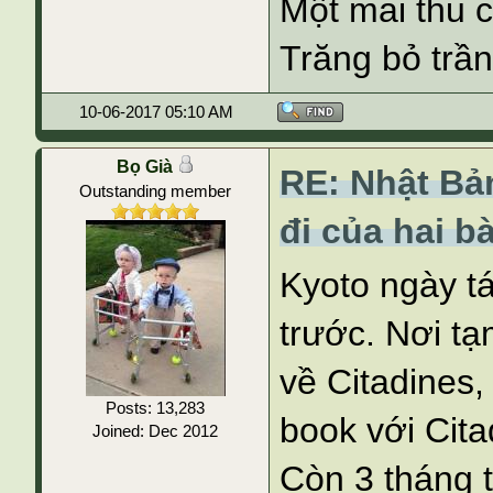
Một mai thu 
Trăng bỏ trần
10-06-2017 05:10 AM
Bọ Già
RE: Nhật Bả
Outstanding member
đi của hai b
Kyoto ngày t
trước. Nơi tạ
về Citadines, 
Posts: 13,283
book với Cita
Joined: Dec 2012
Còn 3 tháng tr