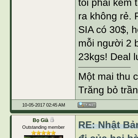
tôi phải kèm 
ra không rẻ. 
SIA có 30$, 
mỗi người 2 
23kgs! Deal l
Một mai thu 
Trăng bỏ trần
10-05-2017 02:45 AM
Bọ Già
RE: Nhật Bả
Outstanding member