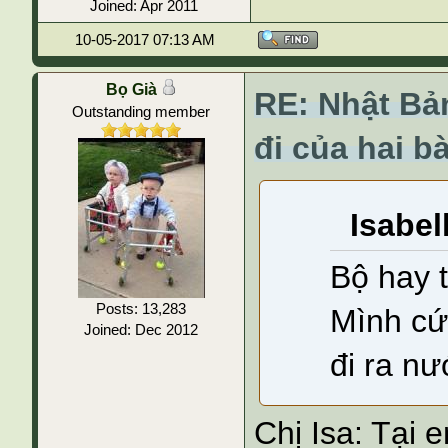
Joined: Apr 2011
10-05-2017 07:13 AM
Bọ Già
RE: Nhật Bả
Outstanding member
đi của hai b
Isabel
Bộ hay t
Posts: 13,283
Mình cứ
Joined: Dec 2012
đi ra nư
Chị Isa: Tại