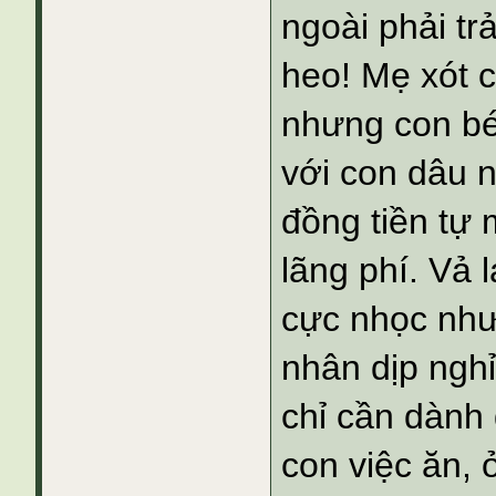
ngoài phải tr
heo! Mẹ xót c
nhưng con bé
với con dâu n
đồng tiền tự 
lãng phí. Vả 
cực nhọc như 
nhân dịp nghỉ
chỉ cần dành 
con việc ăn, 