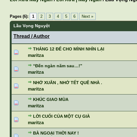
Pages (6):
1
2
3
4
5
6
Next »
Lầu Vọng Nguyệt
Thread
/
Author
THÁNG 12 ĐỂ CHO MÌNH NHÌN LẠI
maritza
“Đến ngàn năm sau…!”
maritza
NHỚ XUÂN , NHỚ TẾT QUÊ NHÀ .
maritza
KHÚC GIAO MÙA
maritza
LỜI CUỐI CỦA MỘT CỤ GIÀ
maritza
BÀ NGOẠI THỜI NAY !