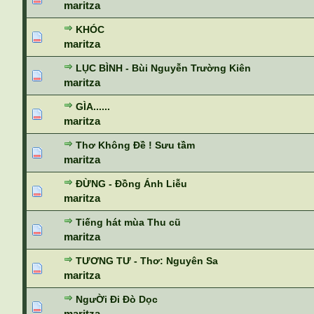
maritza
KHÓC
maritza
LỤC BÌNH - Bùi Nguyễn Trường Kiên
maritza
GÌA......
maritza
Thơ Không Đề ! Sưu tầm
maritza
ĐỪNG - Đồng Ánh Liễu
maritza
Tiếng hát mùa Thu cũ
maritza
TƯƠNG TƯ - Thơ: Nguyên Sa
maritza
NgưỜi Đi Đò Dọc
maritza