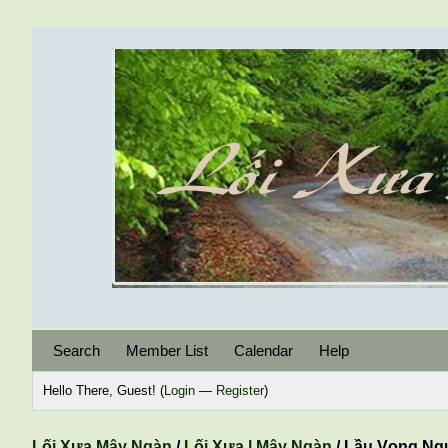
Search
Member List
Calendar
Help
Hello There, Guest! (
Login
—
Register
)
Lối Xưa Mây Ngàn
/
Lối Xưa | Mây Ngàn
/
Lầu Vọng Ng