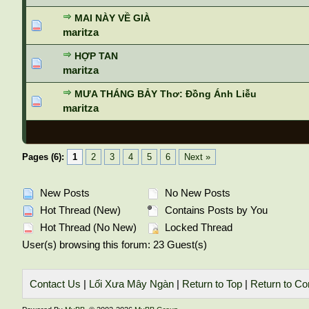
MAI NÀY VỀ GIÀ
maritza
HỢP TAN
maritza
MƯA THÁNG BẢY Thơ: Đồng Ánh Liễu
maritza
Pages (6):
1
2
3
4
5
6
Next »
New Posts
No New Posts
Hot Thread (New)
Contains Posts by You
Hot Thread (No New)
Locked Thread
User(s) browsing this forum: 23 Guest(s)
Contact Us
|
Lối Xưa Mây Ngàn
|
Return to Top
|
Return to Co