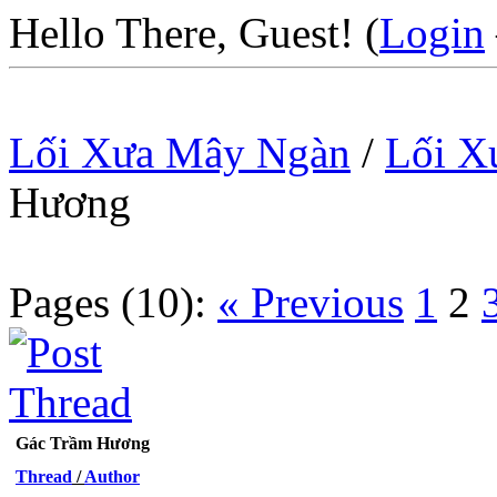
Hello There, Guest! (
Login
Lối Xưa Mây Ngàn
/
Lối X
Hương
Pages (10):
« Previous
1
2
Gác Trầm Hương
Thread
/
Author