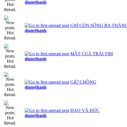
dianethanh
CHỈ CÒN SỐNG BA THÁNG
dianethanh
MẮT CUẢ TRÁI TIM
dianethanh
GIỬ CHỒNG
dianethanh
ĐẠO VÀ ĐỨC
dianethanh