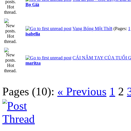
Bọ Già
Vang Bóng Một Thời
(Pages:
1
isabella
CÁI NẮM TAY CỦA TUỔI 
maritza
Pages (10):
« Previous
1
2