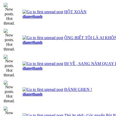
HỘT XOÀN
dianethanh
ÔNG BIẾT TÔI LÀ AI KHÔ
dianethanh
ĐI VỀ , SANG NĂM QUAY 
dianethanh
ĐÁNH GHEN !
dianethanh
Thú ăn phở - Góc truyện Bùi B