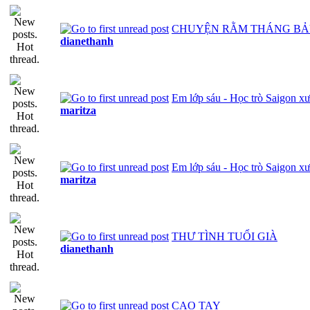
CHUYỆN RẰM THÁNG B
dianethanh
Em lớp sáu - Học trò Saigon x
maritza
Em lớp sáu - Học trò Saigon x
maritza
THƯ TÌNH TUỔI GIÀ
dianethanh
CAO TAY