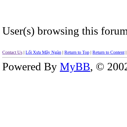
User(s) browsing this forum
Contact Us
|
Lối Xưa Mây Ngàn
|
Return to Top
|
Return to Content
Powered By
MyBB
, © 20