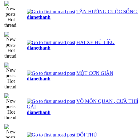
TẬN HƯỞNG CUỘC SỐNG
dianethanh
HAI XE HỦ TÍẾU
dianethanh
MỘT CƠN GIẬN
dianethanh
VÔ MÔN QUAN , CƯẲ TH
GÀI
dianethanh
ĐỐI THỦ