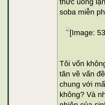
thức uống lạn
soba miễn phí
Tôi vốn khôn
tăn về vấn đ
chung với mấ
không? Và nh
nhiên của sin