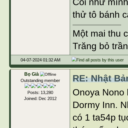
Coi như mình
thử tô bánh c
Một mai thu 
Trăng bỏ trần
04-07-2024 01:32 AM
Bọ Già
RE: Nhật Bả
Outstanding member
Onoya Nono l
Posts: 13,280
Joined: Dec 2012
Dormy Inn. N
có 1 ta54p tụ