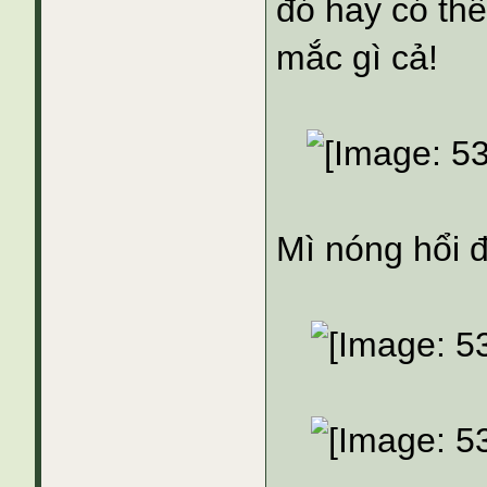
đó hay có thể
mắc gì cả!
Mì nóng hổi 