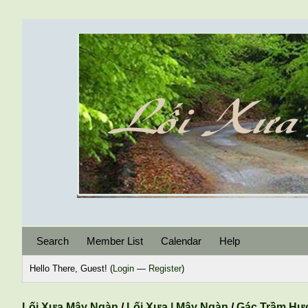
Search
Member List
Calendar
Help
Hello There, Guest! (
Login
—
Register
)
Lối Xưa Mây Ngàn
/
Lối Xưa | Mây Ngàn
/
Gác Trầm Hư