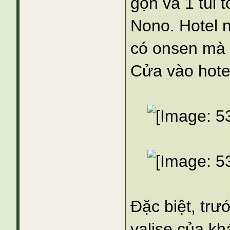
gọn và 1 túi t
Nono. Hotel n
có onsen mà t
Cửa vào hote
Đặc biệt, trướ
valise của k