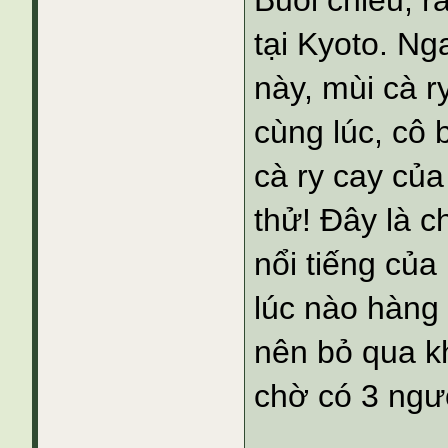
Buổi chiều, r
tại Kyoto. N
này, mùi cà 
cùng lúc, cô
cà ry cay của
thử! Đây là c
nổi tiếng củ
lúc nào hàng
nên bỏ qua k
chờ có 3 ngườ