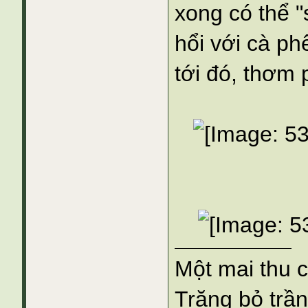
xong có thể "
hổi với cà ph
tới đó, thơm 
Một mai thu 
Trăng bỏ trần