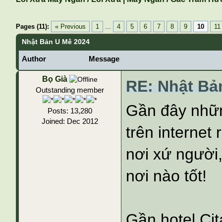
Pages (11):
« Previous
1
...
4
5
6
7
8
9
10
11
Nhật Bản U Mê 2024
Author
Message
Bọ Già
RE: Nhật Bả
Outstanding member
Gần đây nhữn
Posts: 13,280
Joined: Dec 2012
trên internet 
nơi xứ người,
nơi nào tốt!
Gần hotel Cit