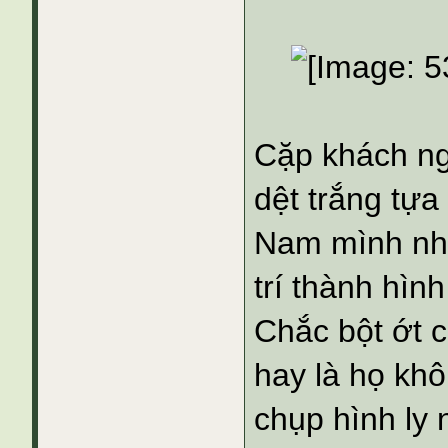
Cặp khách ng
dệt trắng tựa
Nam mình như
trí thành hìn
Chắc bột ớt c
hay là họ kh
chụp hình ly