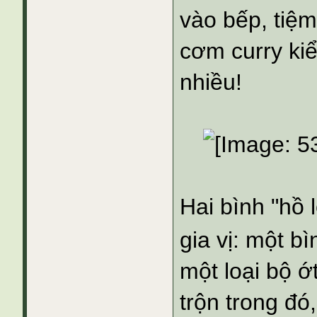
vào bếp, tiệ
cơm curry ki
nhiều!
Hai bình "hồ 
gia vị: một bì
một loại bộ ớ
trộn trong đó