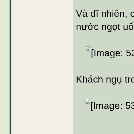
Và dĩ nhiên, 
nước ngọt uố
Khách ngụ t