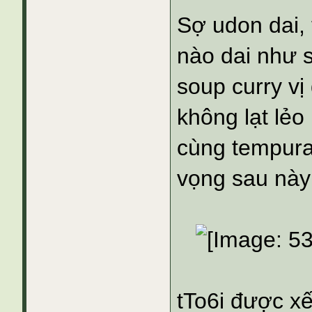
Sợ udon dai,
nào dai như 
soup curry v
không lạt lẻo
cùng tempura!
vọng sau này 
tTo6i được xế