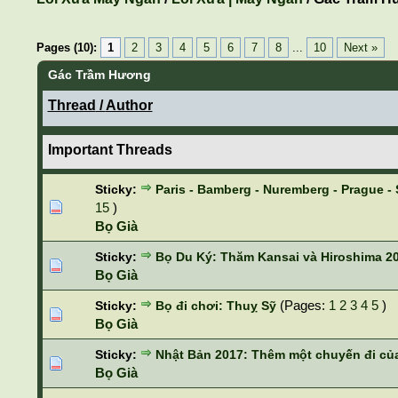
Pages (10):
1
2
3
4
5
6
7
8
...
10
Next »
Gác Trầm Hương
Thread
/
Author
Important Threads
Sticky:
Paris - Bamberg - Nuremberg - Prague -
15
)
Bọ Già
Sticky:
Bọ Du Ký: Thăm Kansai và Hiroshima 20
Bọ Già
(Pages:
1
2
3
4
5
)
Sticky:
Bọ đi chơi: Thuỵ Sỹ
Bọ Già
Sticky:
Nhật Bản 2017: Thêm một chuyến đi của
Bọ Già