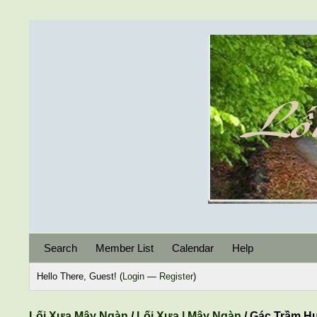
Search
Member List
Calendar
Help
Hello There, Guest! (
Login
—
Register
)
Lối Xưa Mây Ngàn
/
Lối Xưa | Mây Ngàn
/
Gác Trầm H