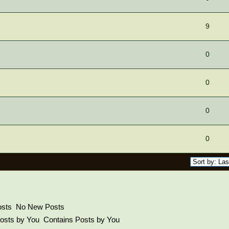
9
0
0
0
0
No New Posts
Contains Posts by You