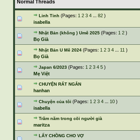
Normal Threads
(Pages:
1
2
3
4
...
82
)
Linh Tinh
isabella
(Pages:
1
2
)
Nhật Bản (không ) Umê 2025
Bọ Già
(Pages:
1
2
3
4
...
11
)
Nhật Bản U Mê 2024
Bọ Già
(Pages:
1
2
3
4
5
)
Japan 6/2023
Mẹ Việt
CHUYỆN RẤT NGẮN
hanhan
(Pages:
1
2
3
4
...
10
)
Chuyện của tôi
isabella
Trăm năm trong cõi người già
maritza
LẤY CHỒNG CHO VỢ