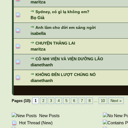
maritza
Sydney, có gì lạ không em?
Bọ Già
Anh làm cho đời em sáng ngời
isabella
CHUYỆN THẰNG LAI
maritza
CÔ NHI VIỆN VÀ VIỆN DƯỠNG LÃO
dianethanh
KHÔNG ĐẾN LƯỢT CHÚNG NÓ
dianethanh
Pages (10):
1
2
3
4
5
6
7
8
...
10
Next »
New Posts
Hot Thread (New)