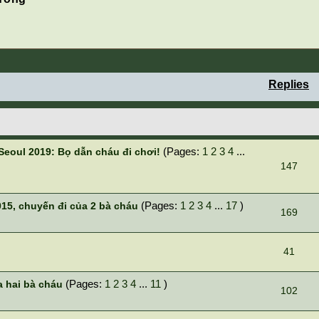
Replies
(Pages:
1
2
3
4
...
 Seoul 2019: Bọ dẫn cháu đi chơi!
147
(Pages:
1
2
3
4
...
17
)
15, chuyến đi của 2 bà cháu
169
41
(Pages:
1
2
3
4
...
11
)
 hai bà cháu
102